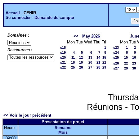
Accueil
-
CENIR
Se connecter
-
Demande de compte
Domaines :
<<
May 2026
June
Mon
Tue
Wed
Thu
Fri
Mon
Tue
s18
1
s23
1
2
Ressources :
s19
4
5
6
7
8
s24
8
9
s20
11
12
13
14
15
s25
15
16
s21
18
19
20
21
22
s26
22
23
s22
25
26
27
28
29
s27
29
30
Thursda
Réunions - To
<< Voir le jour précédent
Présentation de projet
Heure :
Semaine
Mois
09:00