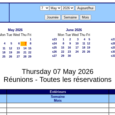
May 2026
June 2026
Mon
Tue
Wed
Thu
Fri
Mon
Tue
Wed
Thu
Fri
1
s23
1
2
3
4
5
s2
4
5
6
7
8
s24
8
9
10
11
12
s2
s25
15
16
17
18
19
s2
11
12
13
14
15
s26
22
23
24
25
26
s3
18
19
20
21
22
s27
29
30
s3
25
26
27
28
29
Thursday 07 May 2026
Réunions - Toutes les réservations
Extérieurs
Semaine
Mois