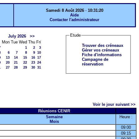
Samedi 8 Août 2026
-
10:31:20
Aide
Contacter l'administrateur
Etude
July 2026
>>
Mon
Tue
Wed
Thu
Fri
Trouver des créneaux
7
1
2
3
Gérer vos créneaux
8
6
7
8
9
10
Fiche d'informations
9
13
14
15
16
17
Campagne de
0
20
21
22
23
24
réservation
1
27
28
29
30
31
Voir le jour suivant >>
Réunions CENIR
Semaine
Heure :
Mois
09:00
09:15