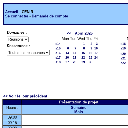
Accueil
-
CENIR
Se connecter
-
Demande de compte
Domaines :
<<
April 2026
Mon
Tue
Wed
Thu
Fri
s14
1
2
3
s18
Ressources :
s15
6
7
8
9
10
s19
s16
13
14
15
16
17
s20
s17
20
21
22
23
24
s21
s18
27
28
29
30
s22
<< Voir le jour précédent
Présentation de projet
Heure :
Semaine
Mois
09:00
09:15