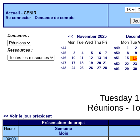
Accueil
-
CENIR
Se connecter
-
Demande de compte
Domaines :
<<
November 2025
Decemb
Mon
Tue
Wed
Thu
Fri
Mon
Tue
s44
s49
1
2
Ressources :
s45
3
4
5
6
7
s50
8
9
s46
10
11
12
13
14
s51
15
16
s47
17
18
19
20
21
s52
22
23
s48
24
25
26
27
28
s01
29
30
Tuesday 1
Réunions - To
<< Voir le jour précédent
Présentation de projet
Heure :
Semaine
Mois
09:00