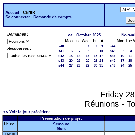
Accueil
-
CENIR
Se connecter
-
Demande de compte
Domaines :
<<
October 2025
Novemb
Mon
Tue
Wed
Thu
Fri
Mon
Tue
s40
1
2
3
s44
Ressources :
s41
6
7
8
9
10
s45
3
4
s42
13
14
15
16
17
s46
10
11
s43
20
21
22
23
24
s47
17
18
s44
27
28
29
30
31
s48
24
25
Friday 2
Réunions - To
<< Voir le jour précédent
Présentation de projet
Heure :
Semaine
Mois
09:00