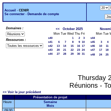
Accueil
-
CENIR
Se connecter
-
Demande de compte
Domaines :
<<
October 2025
Novemb
Mon
Tue
Wed
Thu
Fri
Mon
Tue
s40
1
2
3
s44
Ressources :
s41
6
7
8
9
10
s45
3
4
s42
13
14
15
16
17
s46
10
11
s43
20
21
22
23
24
s47
17
18
s44
27
28
29
30
31
s48
24
25
Thursday 
Réunions - To
<< Voir le jour précédent
Présentation de projet
Heure :
Semaine
Mois
09:00