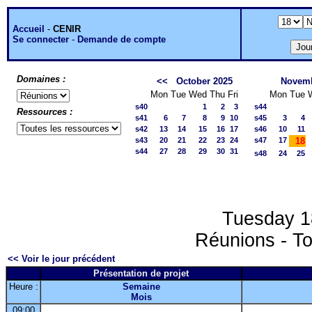
Accueil
-
CENIR
Se connecter
-
Demande de compte
Domaines :
<<
October 2025
Novemb
Mon
Tue
Wed
Thu
Fri
Mon
Tue
s40
1
2
3
s44
Ressources :
s41
6
7
8
9
10
s45
3
4
s42
13
14
15
16
17
s46
10
11
s43
20
21
22
23
24
s47
17
18
s44
27
28
29
30
31
s48
24
25
Tuesday 1
Réunions - To
<< Voir le jour précédent
Présentation de projet
Heure :
Semaine
Mois
09:00