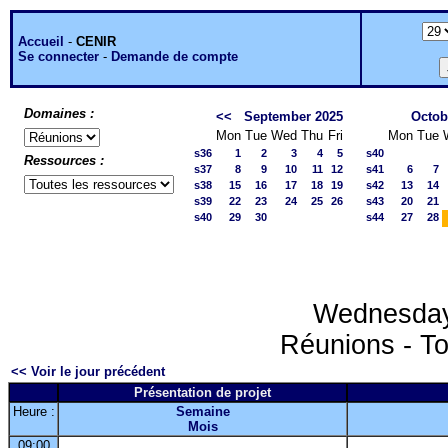
Accueil
-
CENIR
Se connecter
-
Demande de compte
Domaines :
<<
September 2025
Octob
Mon
Tue
Wed
Thu
Fri
Mon
Tue
s36
1
2
3
4
5
s40
Ressources :
s37
8
9
10
11
12
s41
6
7
s38
15
16
17
18
19
s42
13
14
s39
22
23
24
25
26
s43
20
21
s40
29
30
s44
27
28
Wednesday
Réunions - To
<< Voir le jour précédent
Présentation de projet
Heure :
Semaine
Mois
09:00