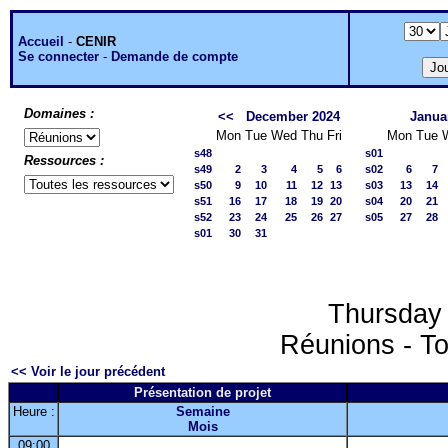
Accueil
-
CENIR
Se connecter
-
Demande de compte
Domaines :
<<
December 2024
Janua
Mon
Tue
Wed
Thu
Fri
Mon
Tue
s48
s01
Ressources :
s49
2
3
4
5
6
s02
6
7
s50
9
10
11
12
13
s03
13
14
s51
16
17
18
19
20
s04
20
21
s52
23
24
25
26
27
s05
27
28
s01
30
31
Thursday
Réunions - To
<< Voir le jour précédent
Présentation de projet
Heure :
Semaine
Mois
09:00