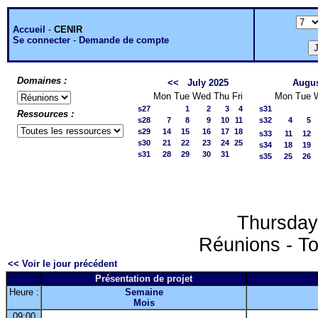
Accueil
-
CENIR
Se connecter
-
Demande de compte
Domaines :
<<
July 2025
Augus
Mon
Tue
Wed
Thu
Fri
Mon
Tue
s27
1
2
3
4
s31
Ressources :
s28
7
8
9
10
11
s32
4
5
s29
14
15
16
17
18
s33
11
12
s30
21
22
23
24
25
s34
18
19
s31
28
29
30
31
s35
25
26
Thursday
Réunions - To
<< Voir le jour précédent
Présentation de projet
Heure :
Semaine
Mois
09:00