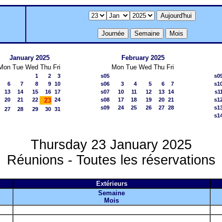
January 2025
February 2025
Mon
Tue
Wed
Thu
Fri
Mon
Tue
Wed
Thu
Fri
1
2
3
s05
s0
6
7
8
9
10
s06
3
4
5
6
7
s1
13
14
15
16
17
s07
10
11
12
13
14
s1
20
21
22
23
24
s08
17
18
19
20
21
s1
s09
24
25
26
27
28
s1
27
28
29
30
31
s1
Thursday 23 January 2025
Réunions - Toutes les réservations
Extérieurs
Semaine
Mois