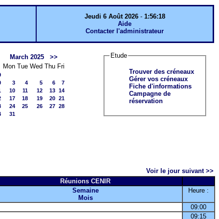
Jeudi 6 Août 2026
-
1:56:18
Aide
Contacter l'administrateur
Etude
March 2025
>>
Mon
Tue
Wed
Thu
Fri
Trouver des créneaux
9
Gérer vos créneaux
0
3
4
5
6
7
Fiche d'informations
1
10
11
12
13
14
Campagne de
2
17
18
19
20
21
réservation
3
24
25
26
27
28
4
31
Voir le jour suivant >>
Réunions CENIR
Semaine
Heure :
Mois
09:00
09:15