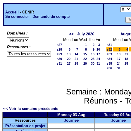
Accueil
-
CENIR
Se connecter
-
Demande de compte
Domaines :
<<
July 2026
Augus
Mon
Tue
Wed
Thu
Fri
Mon
Tue
s27
1
2
3
s31
Ressources :
s28
6
7
8
9
10
s32
3
4
s29
13
14
15
16
17
s33
10
11
s30
20
21
22
23
24
s34
17
18
s31
27
28
29
30
31
s35
24
25
s36
31
Semaine : Monday
Réunions - T
<< Voir la semaine précédente
Monday 03 Aug
Tuesday 04 Au
Ressources
Journée
Journée
Présentation de projet