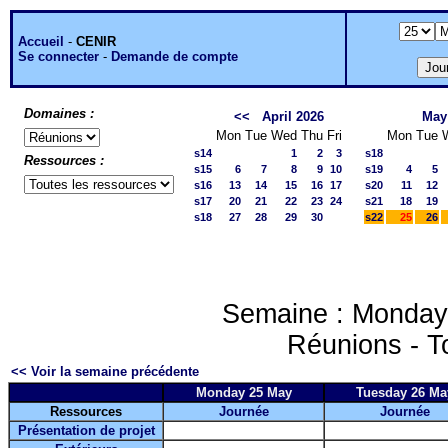
Accueil
-
CENIR
Se connecter
-
Demande de compte
Domaines :
<<
April 2026
May
Mon
Tue
Wed
Thu
Fri
Mon
Tue
s14
1
2
3
s18
Ressources :
s15
6
7
8
9
10
s19
4
5
s16
13
14
15
16
17
s20
11
12
s17
20
21
22
23
24
s21
18
19
s18
27
28
29
30
s22
25
26
Semaine : Monday
Réunions - T
<< Voir la semaine précédente
Monday 25 May
Tuesday 26 Ma
Ressources
Journée
Journée
Présentation de projet