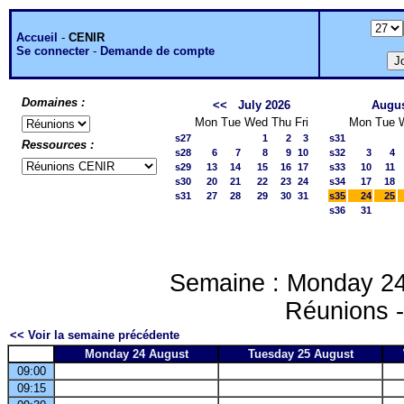
Accueil
-
CENIR
Se connecter
-
Demande de compte
Domaines :
<<
July 2026
Augus
Mon
Tue
Wed
Thu
Fri
Mon
Tue
s27
1
2
3
s31
Ressources :
s28
6
7
8
9
10
s32
3
4
s29
13
14
15
16
17
s33
10
11
s30
20
21
22
23
24
s34
17
18
s31
27
28
29
30
31
s35
24
25
s36
31
Semaine : Monday 24
Réunions 
<< Voir la semaine précédente
Monday 24 August
Tuesday 25 August
09:00
09:15