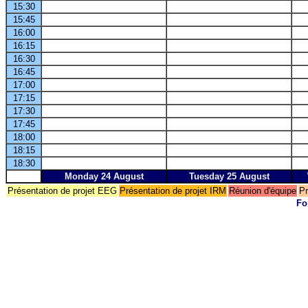
15:30
15:45
16:00
16:15
16:30
16:45
17:00
17:15
17:30
17:45
18:00
18:15
18:30
Monday 24 August
Tuesday 25 August
Présentation de projet EEG
Présentation de projet IRM
Réunion d'équipe
Pr
Fo