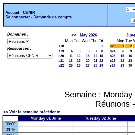
Accueil
-
CENIR
Se connecter
-
Demande de compte
Domaines :
<<
May 2026
June
Mon
Tue
Wed
Thu
Fri
Mon
Tue
s18
1
s23
1
2
Ressources :
s19
4
5
6
7
8
s24
8
9
s20
11
12
13
14
15
s25
15
16
s21
18
19
20
21
22
s26
22
23
s22
25
26
27
28
29
s27
29
30
Semaine : Monday 
Réunions 
<< Voir la semaine précédente
Monday 01 June
Tuesday 02 June
09:00
09:15