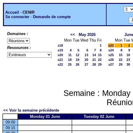
Accueil
-
CENIR
Se connecter
-
Demande de compte
Domaines :
<<
May 2026
June
Mon
Tue
Wed
Thu
Fri
Mon
Tue
s18
1
s23
1
2
Ressources :
s19
4
5
6
7
8
s24
8
9
s20
11
12
13
14
15
s25
15
16
s21
18
19
20
21
22
s26
22
23
s22
25
26
27
28
29
s27
29
30
Semaine : Monday 
Réunion
<< Voir la semaine précédente
Monday 01 June
Tuesday 02 June
09:00
09:15