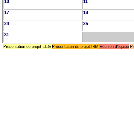
10
11
17
18
24
25
31
Présentation de projet EEG
Présentation de projet IRM
Réunion d'équipe
Pr