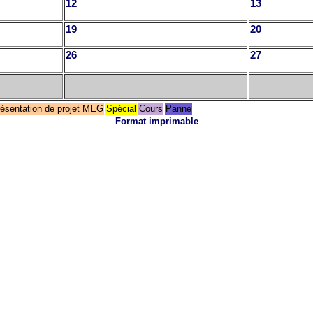
12
13
19
20
26
27
ésentation de projet MEG
Spécial
Cours
Panne
Format imprimable