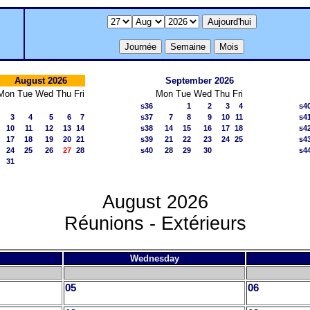
August 2026
September 2026
Mon
Tue
Wed
Thu
Fri
Mon
Tue
Wed
Thu
Fri
s36
1
2
3
4
s4
3
4
5
6
7
s37
7
8
9
10
11
s4
10
11
12
13
14
s38
14
15
16
17
18
s4
17
18
19
20
21
s39
21
22
23
24
25
s4
24
25
26
27
28
s40
28
29
30
s4
31
August 2026
Réunions - Extérieurs
Wednesday
05
06