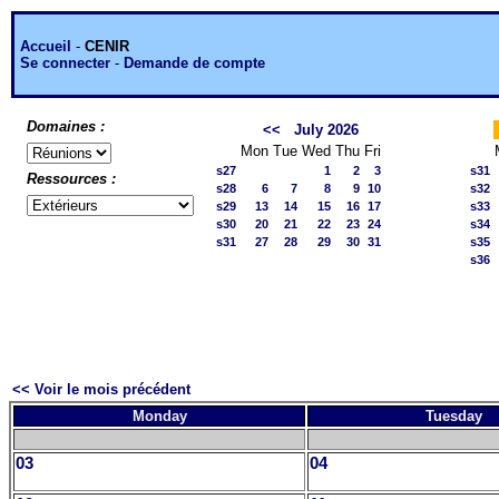
Accueil
-
CENIR
Se connecter
-
Demande de compte
Domaines :
<<
July 2026
Mon
Tue
Wed
Thu
Fri
s27
1
2
3
s31
Ressources :
s28
6
7
8
9
10
s32
s29
13
14
15
16
17
s33
s30
20
21
22
23
24
s34
s31
27
28
29
30
31
s35
s36
<< Voir le mois précédent
Monday
Tuesday
03
04