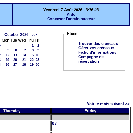
Vendredi 7 Août 2026
-
3:36:45
Aide
Contacter l'administrateur
Etude
October 2026
>>
Mon
Tue
Wed
Thu
Fri
Trouver des créneaux
0
1
2
Gérer vos créneaux
1
5
6
7
8
9
Fiche d'informations
2
12
13
14
15
16
Campagne de
3
19
20
21
22
23
réservation
4
26
27
28
29
30
Voir le mois suivant >>
Thursday
Friday
07