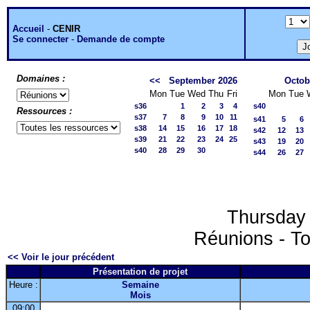
Accueil
-
CENIR
Se connecter
-
Demande de compte
Domaines :
<<
September 2026
Octob
Mon
Tue
Wed
Thu
Fri
Mon
Tue
s36
1
2
3
4
s40
Ressources :
s37
7
8
9
10
11
s41
5
6
s38
14
15
16
17
18
s42
12
13
s39
21
22
23
24
25
s43
19
20
s40
28
29
30
s44
26
27
Thursday
Réunions - To
<< Voir le jour précédent
Présentation de projet
Heure :
Semaine
Mois
09:00