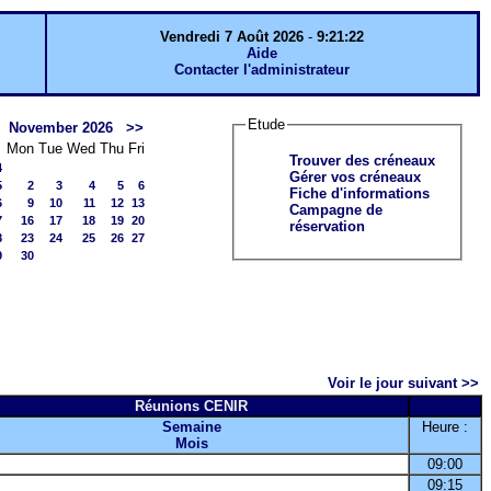
Vendredi 7 Août 2026
-
9:21:22
Aide
Contacter l'administrateur
Etude
November 2026
>>
Mon
Tue
Wed
Thu
Fri
Trouver des créneaux
4
Gérer vos créneaux
5
2
3
4
5
6
Fiche d'informations
6
9
10
11
12
13
Campagne de
7
16
17
18
19
20
réservation
8
23
24
25
26
27
9
30
Voir le jour suivant >>
Réunions CENIR
Semaine
Heure :
Mois
09:00
09:15