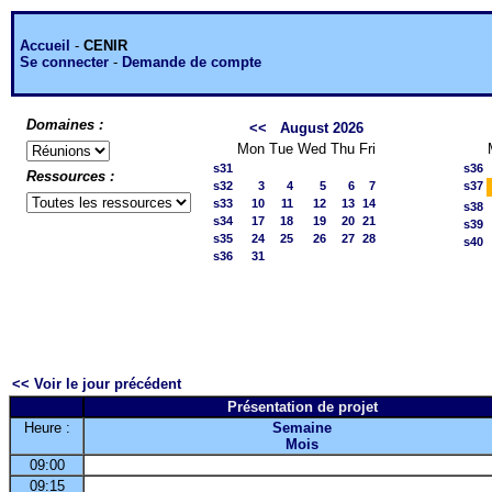
Accueil
-
CENIR
Se connecter
-
Demande de compte
Domaines :
<<
August 2026
Mon
Tue
Wed
Thu
Fri
s31
s36
Ressources :
s32
3
4
5
6
7
s37
s33
10
11
12
13
14
s38
s34
17
18
19
20
21
s39
s35
24
25
26
27
28
s40
s36
31
<< Voir le jour précédent
Présentation de projet
Heure :
Semaine
Mois
09:00
09:15