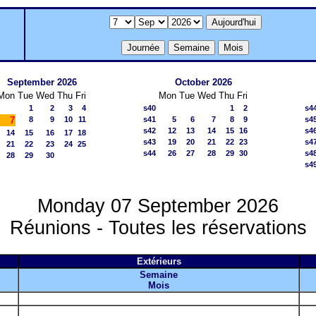
September 2026
October 2026
Mon
Tue
Wed
Thu
Fri
Mon
Tue
Wed
Thu
Fri
1
2
3
4
s40
1
2
s4
7
8
9
10
11
s41
5
6
7
8
9
s4
s42
12
13
14
15
16
s4
14
15
16
17
18
s43
19
20
21
22
23
s4
21
22
23
24
25
s44
26
27
28
29
30
s4
28
29
30
s4
Monday 07 September 2026
Réunions - Toutes les réservations
Extérieurs
Semaine
Mois