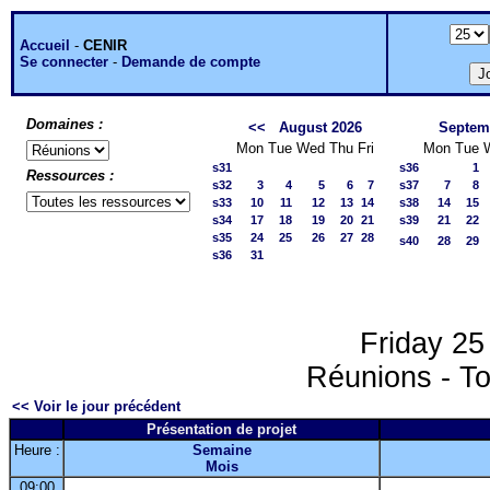
Accueil
-
CENIR
Se connecter
-
Demande de compte
Domaines :
<<
August 2026
Septem
Mon
Tue
Wed
Thu
Fri
Mon
Tue
s31
s36
1
Ressources :
s32
3
4
5
6
7
s37
7
8
s33
10
11
12
13
14
s38
14
15
s34
17
18
19
20
21
s39
21
22
s35
24
25
26
27
28
s40
28
29
s36
31
Friday 2
Réunions - To
<< Voir le jour précédent
Présentation de projet
Heure :
Semaine
Mois
09:00