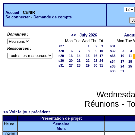
Accueil
-
CENIR
Se connecter
-
Demande de compte
Domaines :
<<
July 2026
Augus
Mon
Tue
Wed
Thu
Fri
Mon
Tue
s27
1
2
3
s31
Ressources :
s28
6
7
8
9
10
s32
3
4
s29
13
14
15
16
17
s33
10
11
s30
20
21
22
23
24
s34
17
18
s31
27
28
29
30
31
s35
24
25
s36
31
Wednesday
Réunions - To
<< Voir le jour précédent
Présentation de projet
Heure :
Semaine
Mois
09:00